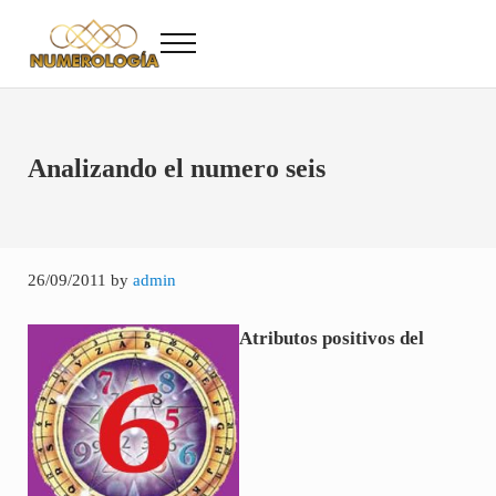
Saltar al contenido principal
Skip to after header navigation
Skip to site footer
Menu
Numerología
Numerología Gratis
Analizando el numero seis
26/09/2011
by
admin
Atributos positivos del