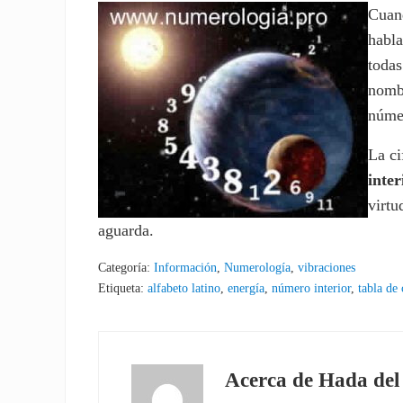
Cuan
habla
todas
nombr
númer
La ci
inter
virtu
aguarda.
Categoría:
Información
,
Numerología
,
vibraciones
Etiqueta:
alfabeto latino
,
energía
,
número interior
,
tabla de
Acerca de
Hada del