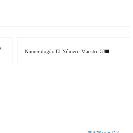
Siguiente entrada:
s
Numerología: El Número Maestro 33
ectores
29/01/2017 a las 12:34