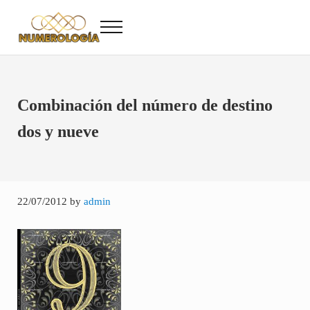
Saltar al contenido principal
Skip to after header navigation
Skip to site footer
Menu
Numerología
Numerología Gratis
Combinación del número de destino
dos y nueve
22/07/2012
by
admin