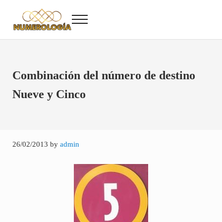
Saltar al contenido principal
Skip to after header navigation
Skip to site footer
Menu
Numerología
Numerología Gratis
Combinación del número de destino
Nueve y Cinco
26/02/2013
by
admin