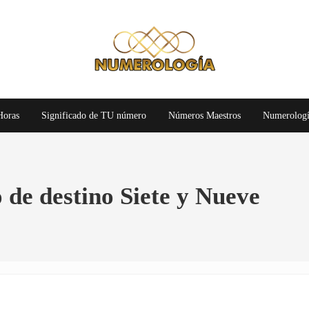
Numerología Gratis
Numerología
Horas
Significado de TU número
Números Maestros
Numerologí
de destino Siete y Nueve