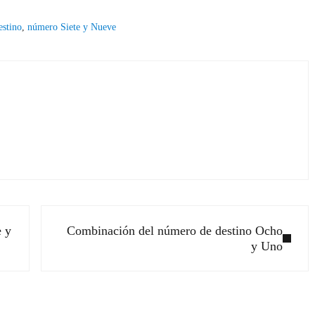
stino
,
número Siete y Nueve
Siguiente entrada:
e y
Combinación del número de destino Ocho
y Uno