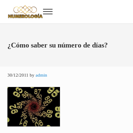
Saltar al contenido principal
Skip to after header navigation
Skip to site footer
Menu
Numerología
Numerología Gratis
¿Cómo saber su número de días?
30/12/2011
by
admin