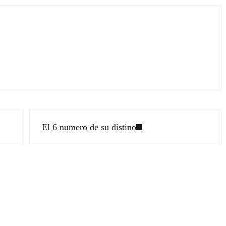
Siguiente entrada:
El 6 numero de su distino
ectores