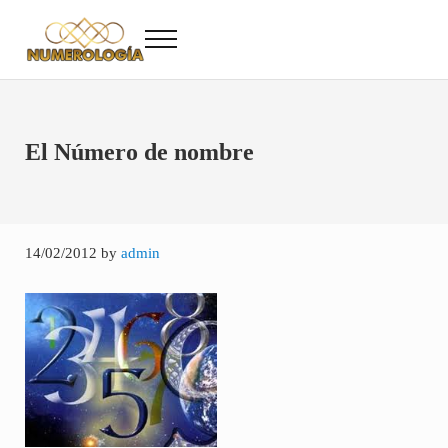
Saltar al contenido principal
Skip to after header navigation
Skip to site footer
Menu
Numerología
Numerología Gratis
El Número de nombre
14/02/2012
by
admin