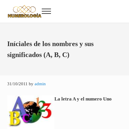
Saltar al contenido principal
Skip to after header navigation
Skip to site footer
Menu
Numerología
Numerología Gratis
Iníciales de los nombres y sus
significados (A, B, C)
31/10/2011
by
admin
La letra A y el numero Uno