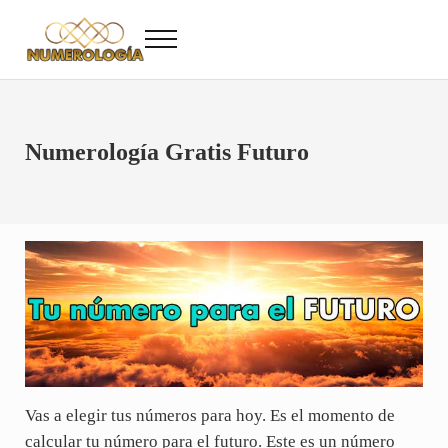
Saltar al contenido principal
Skip to after header navigation
Skip to site footer
Menu
Numerología
Numerología Gratis
Numerología Gratis Futuro
Vas a elegir tus números para hoy. Es el momento de
calcular tu número para el futuro. Este es un número