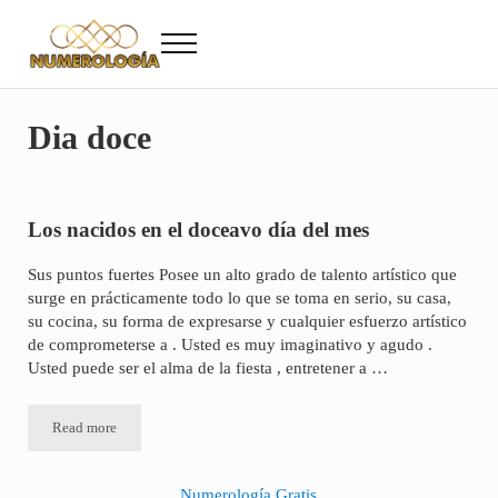
Saltar al contenido principal
Skip to after header navigation
Skip to site footer
Menu
Numerología
Numerología Gratis
Dia doce
Los nacidos en el doceavo día del mes
Sus puntos fuertes Posee un alto grado de talento artístico que
surge en prácticamente todo lo que se toma en serio, su casa,
su cocina, su forma de expresarse y cualquier esfuerzo artístico
de comprometerse a . Usted es muy imaginativo y agudo .
Usted puede ser el alma de la fiesta , entretener a …
Read more
Los nacidos en el doceavo día del mes
Numerología Gratis