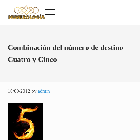
Saltar al contenido principal
Skip to after header navigation
Skip to site footer
Menu
Numerología
Numerología Gratis
Combinación del número de destino
Cuatro y Cinco
16/09/2012
by
admin