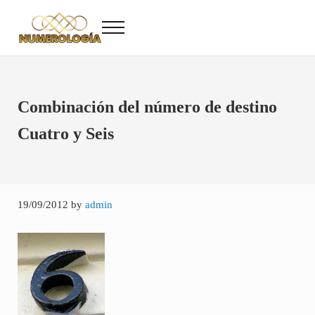
Saltar al contenido principal
Skip to after header navigation
Skip to site footer
Menu
Numerología
Numerología Gratis
Combinación del número de destino
Cuatro y Seis
19/09/2012
by
admin