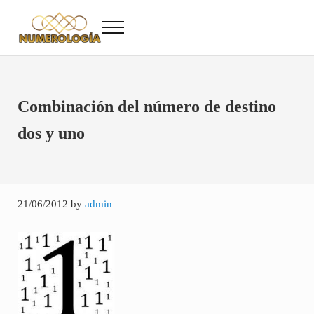
Saltar al contenido principal
Skip to after header navigation
Skip to site footer
Menu
Numerología
Numerología Gratis
Combinación del número de destino
dos y uno
21/06/2012
by
admin