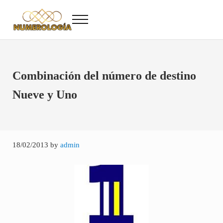
Saltar al contenido principal
Skip to after header navigation
Skip to site footer
Menu
Numerología
Numerología Gratis
Combinación del número de destino
Nueve y Uno
18/02/2013
by
admin