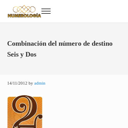
Saltar al contenido principal
Skip to after header navigation
Skip to site footer
Menu
Numerología
Numerología Gratis
Combinación del número de destino
Seis y Dos
14/11/2012
by
admin