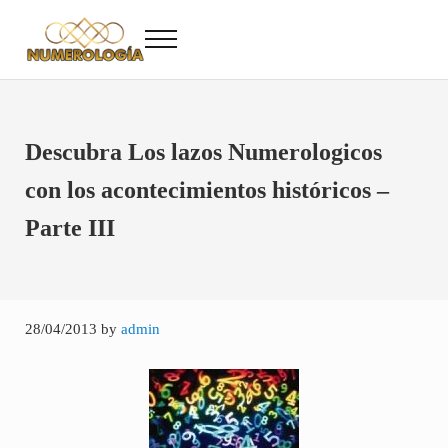
Saltar al contenido principal
Skip to after header navigation
Skip to site footer
Menu
Numerología
Numerología Gratis
Descubra Los lazos Numerologicos
con los acontecimientos históricos –
Parte III
28/04/2013
by
admin