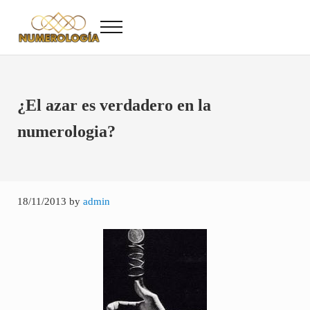
Saltar al contenido principal
Skip to after header navigation
Skip to site footer
Menu
Numerología
Numerología Gratis
¿El azar es verdadero en la
numerologia?
18/11/2013
by
admin