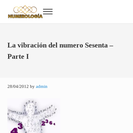
Saltar al contenido principal
Skip to after header navigation
Skip to site footer
Menu
Numerología
Numerología Gratis
La vibración del numero Sesenta –
Parte I
28/04/2012
by
admin