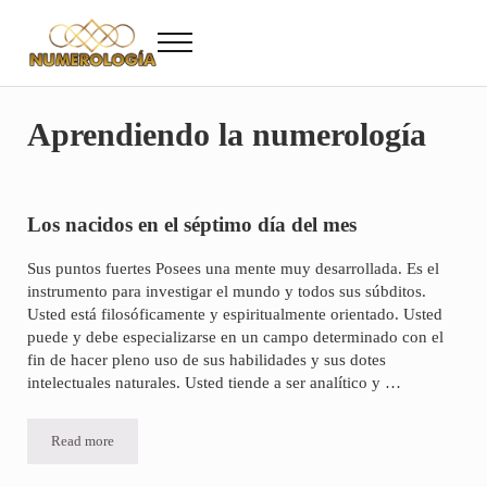
Saltar al contenido principal
Skip to after header navigation
Skip to site footer
Menu
Numerología
Numerología Gratis
Aprendiendo la numerología
Los nacidos en el séptimo día del mes
Sus puntos fuertes Posees una mente muy desarrollada. Es el
instrumento para investigar el mundo y todos sus súbditos.
Usted está filosóficamente y espiritualmente orientado. Usted
puede y debe especializarse en un campo determinado con el
fin de hacer pleno uso de sus habilidades y sus dotes
intelectuales naturales. Usted tiende a ser analítico y …
Read more
Los nacidos en el séptimo día del mes