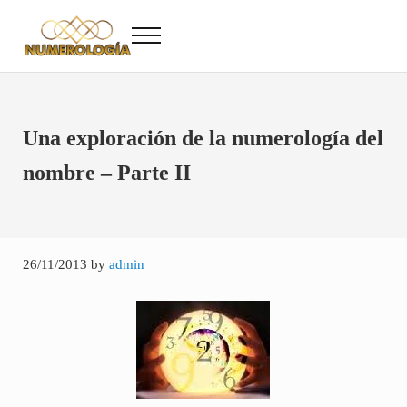
Saltar al contenido principal
Skip to after header navigation
Skip to site footer
Menu
Numerología
Numerología Gratis
Una exploración de la numerología del
nombre – Parte II
26/11/2013
by
admin