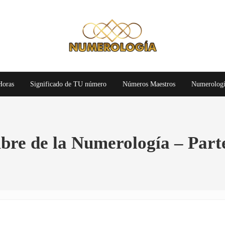
Numerología Gratis
Numerología
Horas
Significado de TU número
Números Maestros
Numerologí
bre de la Numerología – Parte