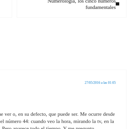
Numerología, los cinco números
fundamentales
ectores
27/05/2016 a las 01:05
que ver o, en su defecto, que puede ser. Me ocurre desde
el número 44: cuando veo la hora, mirando la tv, en la
co. Pero aparece todo el tiempo. Y me pregunto