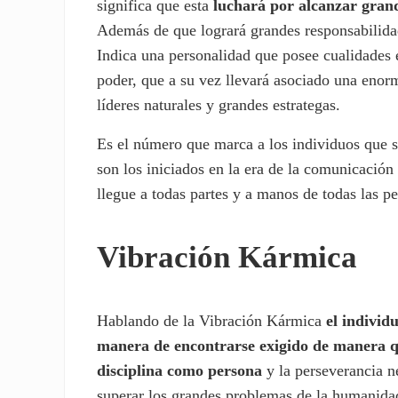
significa que esta
luchará por alcanzar grande
Además de que logrará grandes responsabilidad
Indica una personalidad que posee cualidades 
poder, que a su vez llevará asociado una eno
líderes naturales y grandes estrategas.
Es el número que marca a los individuos que 
son los iniciados en la era de la comunicación
llegue a todas partes y a manos de todas las p
Vibración Kármica
Hablando de la Vibración Kármica
el individ
manera de encontrarse exigido de manera q
disciplina como persona
y la perseverancia n
superar los grandes problemas de la humanida